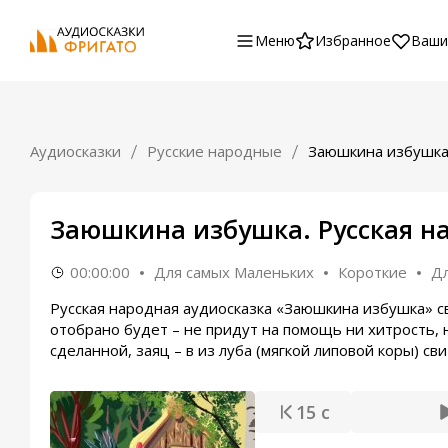
Меню
Избранное
Ваши
Аудиосказки
Русские народные
Заюшкина избушк
Заюшкина избушка. Русская на
00:00:00
Для самых Маленьких
Короткие
Дл
Русская народная аудиосказка «Заюшкина избушка» с
отобрано будет – не придут на помощь ни хитрость, н
сделанной, заяц – в из луба (мягкой липовой коры) сви
15 с