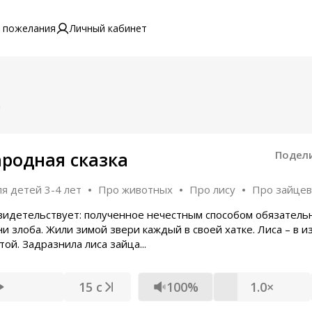
 пожелания
Личный кабинет
а
родная сказка
Подел
я детей 3-4 лет
Про животных
Про лису
Про зайцев
видетельствует: полученное нечестным способом обязатель
и злоба. Жили зимой звери каждый в своей хатке. Лиса – в и
той. Задразнила лиса зайца...
15 с
100%
1.0×