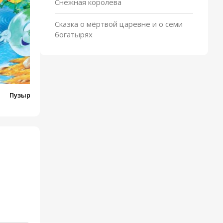
Снежная королева
Сказка о мёртвой царевне и о семи
богатырях
Пузырь, соломинка и
лапоть