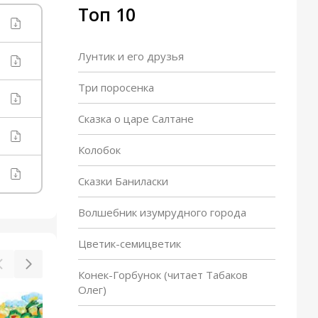
Топ 10
Лунтик и его друзья
Три поросенка
Сказка о царе Салтане
Колобок
Сказки Баниласки
Волшебник изумрудного города
Цветик-семицветик
Конек-Горбунок (читает Табаков
Олег)
Жадная старуха