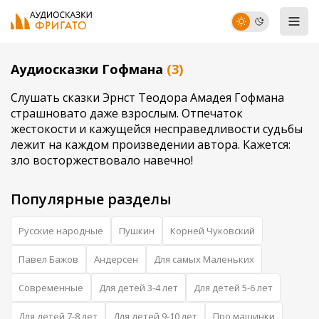
Аудиосказки Гофмана
(3)
Слушать сказки Эрнст Теодора Амадея Гофмана
страшновато даже взрослым. Отпечаток
жестокости и кажущейся несправедливости судьбы
лежит на каждом произведении автора. Кажется:
зло восторжествовало навечно!
Популярные разделы
Русские народные
Пушкин
Корней Чуковский
Павел Бажов
Андерсен
Для самых Маленьких
Современные
Для детей 3-4 лет
Для детей 5-6 лет
Для детей 7-8 лет
Для детей 9-10 лет
Про машинки