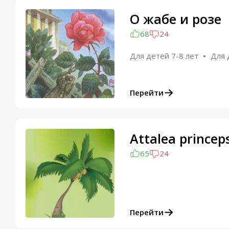
О жабе и розе
68
24
Для детей 7-8 лет
Для 
Перейти
Attalea princep
65
24
Перейти