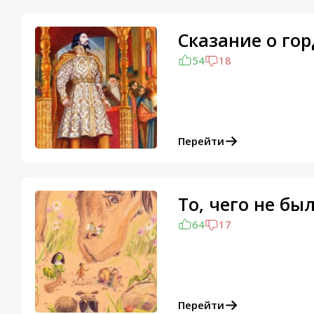
Сказание о гор
54
18
Перейти
То, чего не бы
64
17
Перейти