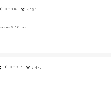
4 194
00:18:16
детей 9-10 лет
s
3 475
00:19:07