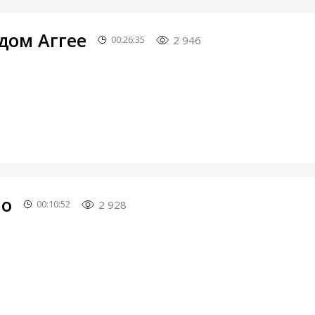
дом Аггее
2 946
00:26:35
ло
2 928
00:10:52