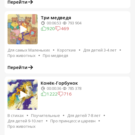
Перейти
Три медведя
00:06:53
793 904
920
469
Для самых Маленьких
Короткие
Для детей 3-4 лет
Про животных
Про медведя
Перейти
Конёк-Горбунок
00:00:36
785 378
1222
716
В стихах
Поучительные
Для детей 7-8 лет
Для детей 9-10 лет
Про принцесс и царевн
Про животных