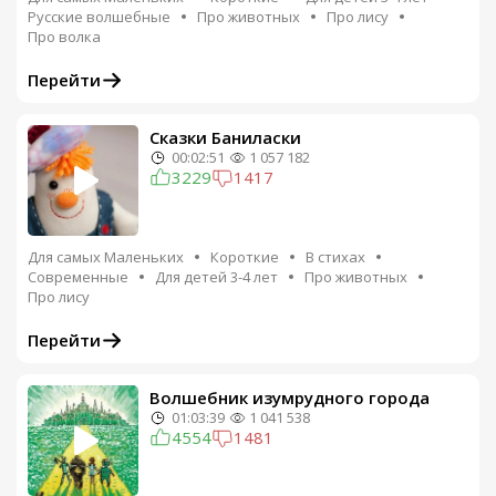
Русские волшебные
Про животных
Про лису
Про волка
Перейти
Сказки Баниласки
00:02:51
1 057 182
3229
1417
Для самых Маленьких
Короткие
В стихах
Современные
Для детей 3-4 лет
Про животных
Про лису
Перейти
Волшебник изумрудного города
01:03:39
1 041 538
4554
1481