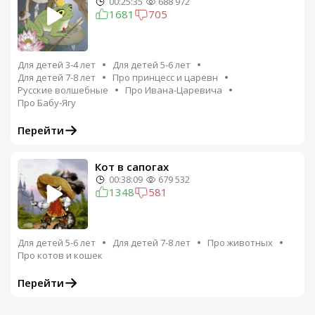
00:25:35
688 972
1681
705
Для детей 3-4 лет
Для детей 5-6 лет
Для детей 7-8 лет
Про принцесс и царевн
Русские волшебные
Про Ивана-Царевича
Про Бабу-Ягу
Перейти
Кот в сапогах
00:38:09
679 532
1348
581
Для детей 5-6 лет
Для детей 7-8 лет
Про животных
Про котов и кошек
Перейти