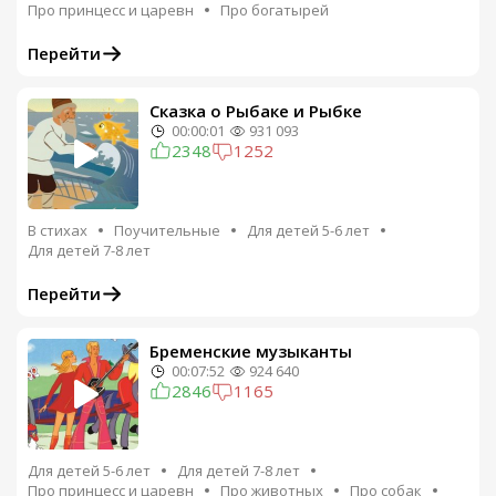
Про принцесс и царевн
Про богатырей
Перейти
Сказка о Рыбаке и Рыбке
00:00:01
931 093
2348
1252
В стихах
Поучительные
Для детей 5-6 лет
Для детей 7-8 лет
Перейти
Бременские музыканты
00:07:52
924 640
2846
1165
Для детей 5-6 лет
Для детей 7-8 лет
Про принцесс и царевн
Про животных
Про собак