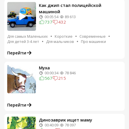
Как джип стал полицейской
машиной
00:05:54
89 613
737
432
Для самых Маленьких
Короткие
Современные
Для детей 3-4 лет
Для мальчиков
Про машинки
Перейти
Муха
00:00:34
78 846
567
215
Перейти
Динозаврик ищет маму
00:40:09
78 097