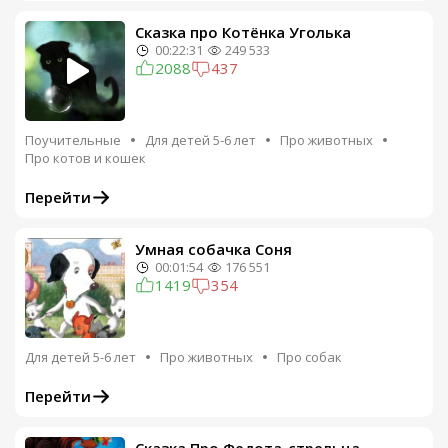
Сказка про Котёнка Уголька
00:22:31
249 533
2088
437
Поучительные
Для детей 5-6 лет
Про животных
Про котов и кошек
Перейти
Умная собачка Соня
00:01:54
176 551
1419
354
Для детей 5-6 лет
Про животных
Про собак
Перейти