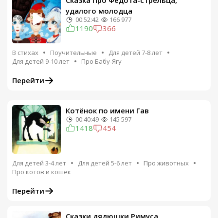
Сказка Про Федота-стрельца,
удалого молодца
00:52:42
166 977
1190
366
В стихах
Поучительные
Для детей 7-8 лет
Для детей 9-10 лет
Про Бабу-Ягу
Перейти
Котёнок по имени Гав
00:40:49
145 597
1418
454
Для детей 3-4 лет
Для детей 5-6 лет
Про животных
Про котов и кошек
Перейти
Сказки дядюшки Римуса