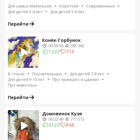
Для самых Маленьких
Короткие
Современные
Для детей 3-4 лет
Для детей 5-6 лет
Перейти
Конёк-Горбунок
00:00:36
785 382
1222
716
В стихах
Поучительные
Для детей 7-8 лет
Для детей 9-10 лет
Про принцесс и царевн
Про животных
Перейти
Домовенок Кузя
00:22:49
711 513
3122
848