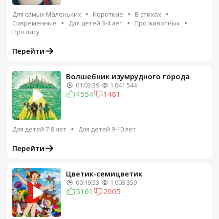
Для самых Маленьких
Короткие
В стихах
Современные
Для детей 3-4 лет
Про животных
Про лису
Перейти
Волшебник изумрудного города
01:03:39
1 041 544
4554
1481
Для детей 7-8 лет
Для детей 9-10 лет
Перейти
Цветик-семицветик
00:19:53
1 003 359
5161
2005