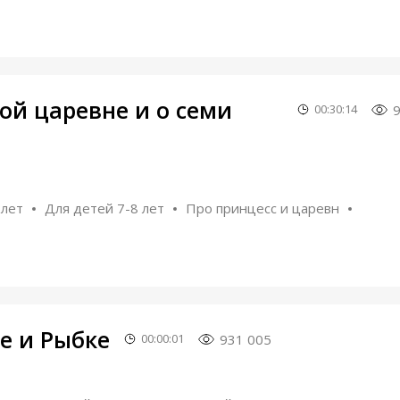
ой царевне и о семи
00:30:14
 лет
Для детей 7-8 лет
Про принцесс и царевн
е и Рыбке
931 005
00:00:01