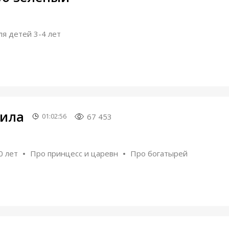
ля детей 3-4 лет
мила
67 453
01:02:56
0 лет
Про принцесс и царевн
Про богатырей