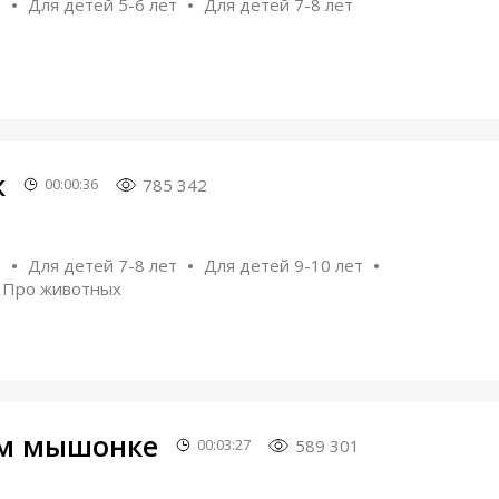
е
Для детей 5-6 лет
Для детей 7-8 лет
к
785 342
00:00:36
е
Для детей 7-8 лет
Для детей 9-10 лет
Про животных
ом мышонке
589 301
00:03:27