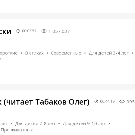
ски
1 057 037
00:02:51
ороткие
В стихах
Современные
Для детей 3-4 лет
у
 (читает Табаков Олег)
995
00:44:19
 лет
Для детей 7-8 лет
Для детей 9-10 лет
Про животных