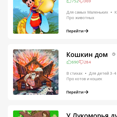
752
369
Для самых Маленьких
К
Про животных
Перейти
Кошкин дом
690
284
В стихах
Для детей 3-4
Про котов и кошек
Перейти
У Лукоморья д