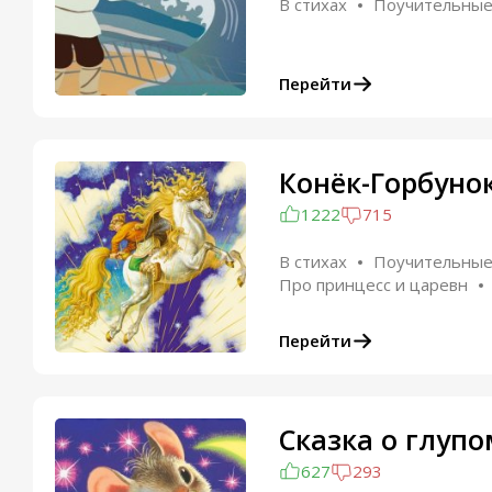
В стихах
Поучительны
Перейти
Конёк-Горбуно
1222
715
В стихах
Поучительны
Про принцесс и царевн
Перейти
Сказка о глуп
627
293