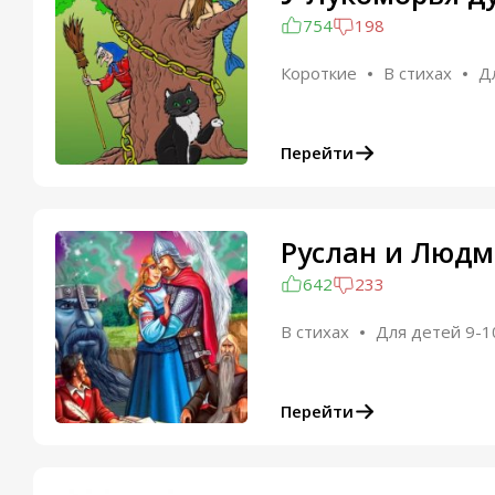
754
198
Короткие
В стихах
Д
Перейти
Руслан и Люд
642
233
В стихах
Для детей 9-1
Перейти