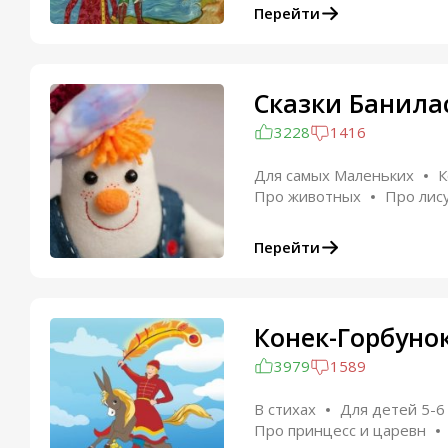
Перейти
Сказки Банила
3228
1416
Для самых Маленьких
К
Про животных
Про лис
Перейти
Конек-Горбунок
3979
1589
В стихах
Для детей 5-6
Про принцесс и царевн