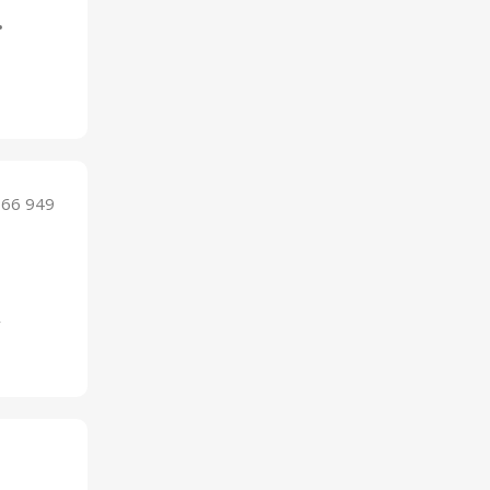
166 949
у