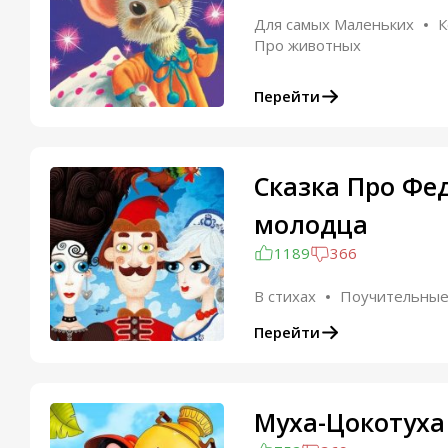
Для самых Маленьких
К
Про животных
Перейти
Сказка Про Фед
молодца
1189
366
В стихах
Поучительны
Перейти
Муха-Цокотуха