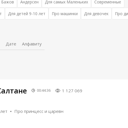
 Бажов
Андерсен
Для самых Маленьких
Современные
т
Для детей 9-10 лет
Про машинки
Для девочек
Про д
Дате
Алфавиту
Салтане
1 127 069
00:44:36
 лет
Про принцесс и царевн