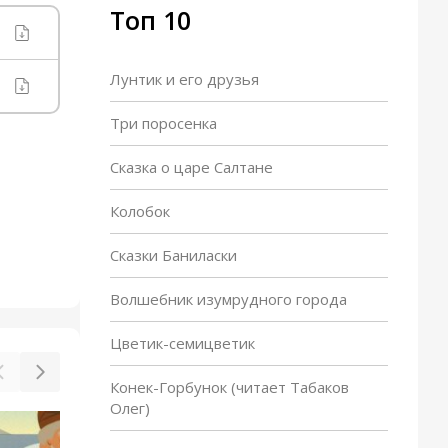
Топ 10
Лунтик и его друзья
Три поросенка
Сказка о царе Салтане
Колобок
Сказки Баниласки
Волшебник изумрудного города
Цветик-семицветик
Конек-Горбунок (читает Табаков
Олег)
Царь Никита и сорок его
Ска