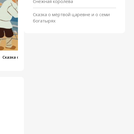
дочерей
Снежная королева
Сказка о мёртвой царевне и о семи
богатырях
Сказка о Рыбаке и Рыбке