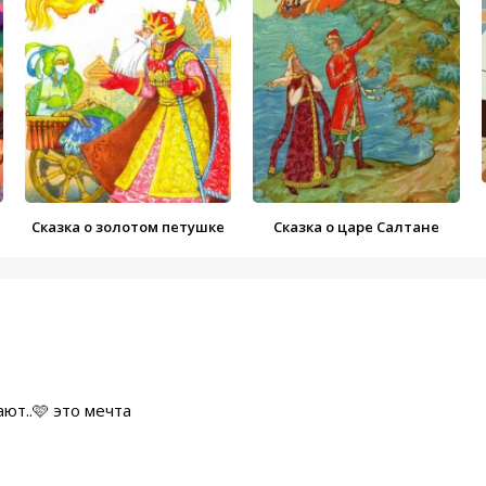
Сказка о золотом петушке
Сказка о царе Салтане
ают..🩷 это мечта