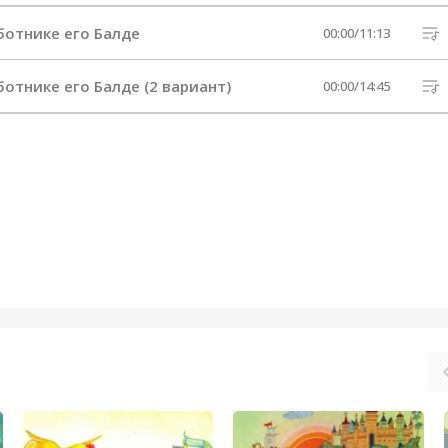
аботнике его Балде
00:00
/
11:13
ботнике его Балде (2 вариант)
00:00
/
14:45