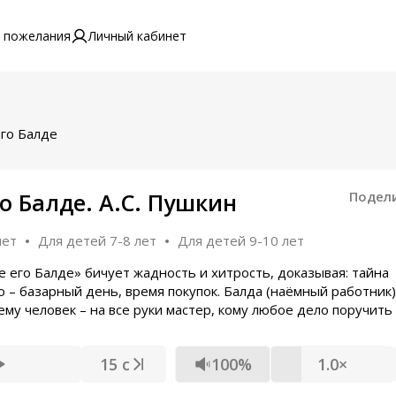
 пожелания
Личный кабинет
его Балде
го Балде. А.С. Пушкин
Подел
лет
Для детей 7-8 лет
Для детей 9-10 лет
ке его Балде» бичует жадность и хитрость, доказывая: тайна
о – базарный день, время покупок. Балда (наёмный работник)
му человек – на все руки мастер, кому любое дело поручить 
15 с
100%
1.0×