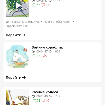
00:08:47
4 147
56
14
Для самых Маленьких
Для детей 3-4 лет
Про животных
Перейти
Зайкин кораблик
00:04:47
4 059
48
9
Перейти
Разные колеса
00:03:40
3 737
51
10