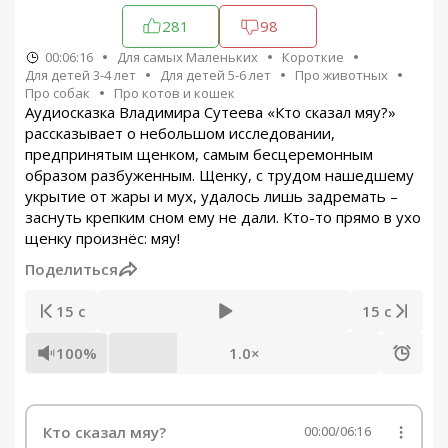
281
98
00:06:16
Для самых Маленьких
Короткие
Для детей 3-4 лет
Для детей 5-6 лет
Про животных
Про собак
Про котов и кошек
Аудиосказка Владимира Сутеева «Кто сказал мяу?»
рассказывает о небольшом исследовании,
предпринятым щенком, самым бесцеремонным
образом разбуженным. Щенку, с трудом нашедшему
укрытие от жары и мух, удалось лишь задремать –
заснуть крепким сном ему не дали. Кто-то прямо в ухо
щенку произнёс: мяу!
Поделиться
15 с
15 с
100%
1.0×
Кто сказал мяу?
00:00
/
06:16