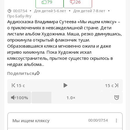
79
26
00:07:54
Для детей 5-6 лет
Для детей 7-8 лет
Про Бабу-Ягу
Аудиосказка Владимира Сутеева «Мы ищем кляксу» –
о приключениях в невсамделишной стране. Дети
листали альбом Художника. Маша, резко двинувшись,
опрокинула открытый флакончик туши.
Образовавшаяся клякса мгновенно ожила и даже
игриво хихикнула. Пока Художник искал
кляксоустранитель, прыткое существо скрылось в
недрах альбома...
Поделиться
15 с
15 с
100%
1.0×
Мы ищем кляксу
00:00
/
07:54