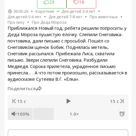
23
16
00:05:26
Короткие
Для детей 3-4 лет
Для детей 5-6 лет
Для детей 7-8 лет
Про животных
Про лису
Про Деда Мороза
Приближался Новый год, ребята решили попросить у
Деда Мороза пушистую ёлочку. Слепили Снеговика-
почтовика, дали письмо с просьбой. Пошёл со
Снеговиком щенок Бобик. Поднялась метель,
Снеговик рассыпался. Прибежала Лиса, схватила
письмо. Звери слепили Снеговика. Разбудили
Медведя. Сорока прилетела, украденное письмо
принесла… . А что потом произошло, рассказывается в
аудиосказке Сутеева В.Г. «Ёлка».
Поделиться
15 с
15 с
100%
1.0×