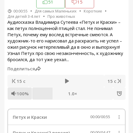
51
15
00:00:55
Для самых Маленьких
Короткие
Для детей 3-4 лет
Про животных
Аудиосказка Владимира Сутеева «Петух и Краски» –
как петух полноценной птицей стал. Не понимал
Петух, почему ему вослед встречные смеются. А
художник-то его нарисовал да раскрасить не успел –
ожил рисунок нетерпеливый да в окно и выпорхнул!
Узнал Петух про свою незаконченность, к художнику
бросился, да тот уже уехал...
Поделиться
15 с
15 с
100%
1.0×
Петух и Краски
00:00
/
00:55
Петух и Краски(2 версия)
00:00
/
04:47