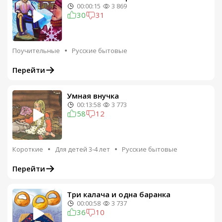
00:00:15
3 869
30
31
Поучительные
Русские бытовые
Перейти
Умная внучка
00:13:58
3 773
58
12
Короткие
Для детей 3-4 лет
Русские бытовые
Перейти
Три калача и одна баранка
00:00:58
3 737
36
10