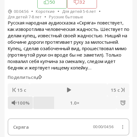
50
32
00:04:56
Короткие
Для детей 5-6 лет
Для детей 7-8 лет
Русские бытовые
Русская народная аудиосказка «Скряга» повествует,
как изворотлива человеческая жадность. Шествует по
делам купец, известный своей жадностью. Нищий на
обочине дороги протягивает руку за милостыней.
Купец, сделав озабоченный вид, прошествовал мимо
(протянутой руки он вроде бы не заметил). Только
похвалил себя купчина за смекалку, следом идёт
бедняк и жертвует нищему копейку…
Поделиться
15 с
15 с
100%
1.0×
Скряга
00:00
/
04:56