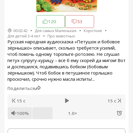
120
53
00:02:42
Для самых Маленьких
Короткие
Для детей 3-4 лет
Про животных
Русская народная аудиосказка «Петушок и бобовое
зёрнышко» описывает, сколько требуется усилий,
чтоб помочь одному торопыге-ротозею. Не слушал
петух супругу-курицу – всё б ему скорей да мигом! Вот
и доспешился, подавившись бобком (бобовым
зёрнышком). Чтоб бобок в петушиное горлышко
проскочил, срочно нужно масла испить!...
Поделиться
15 с
15 с
100%
1.0×