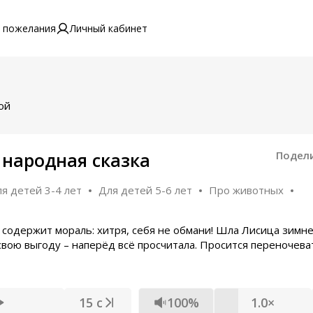
 пожелания
Личный кабинет
ой
 народная сказка
Подел
я детей 3-4 лет
Для детей 5-6 лет
Про животных
» содержит мораль: хитря, себя не обмани! Шла Лисица зимн
 свою выгоду – наперёд всё просчитала. Просится переночева
15 с
100%
1.0×