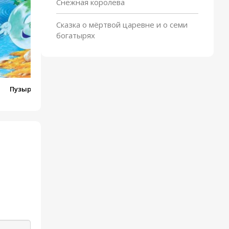
Снежная королева
Сказка о мёртвой царевне и о семи
богатырях
Пузырь, соломинка и
лапоть