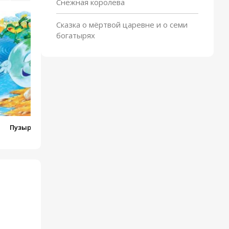
Снежная королева
Жадная старуха
Сказка о мёртвой царевне и о семи
богатырях
Пузырь, соломинка и
лапоть