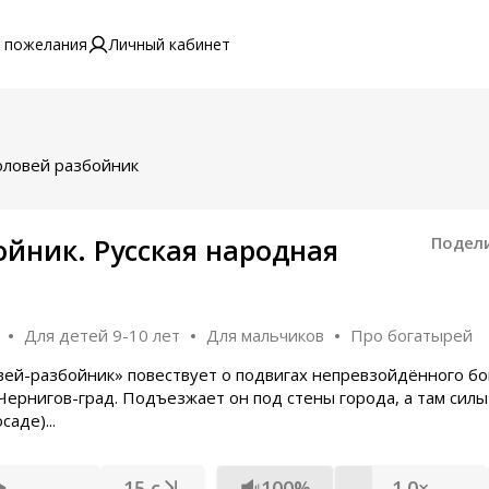
 пожелания
Личный кабинет
оловей разбойник
йник. Русская народная
Подел
Для детей 9-10 лет
Для мальчиков
Про богатырей
вей-разбойник» повествует о подвигах непревзойдённого б
Чернигов-град. Подъезжает он под стены города, а там силы
аде)...
15 с
100%
1.0×