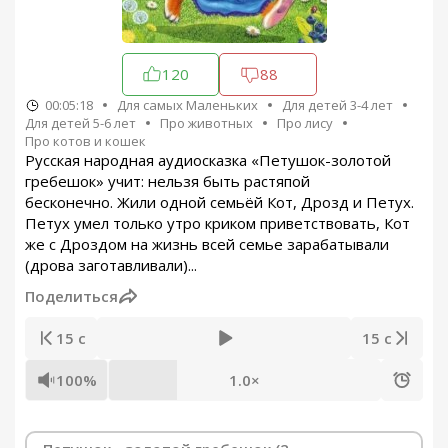
120
88
00:05:18
Для самых Маленьких
Для детей 3-4 лет
Для детей 5-6 лет
Про животных
Про лису
Про котов и кошек
Русская народная аудиосказка «Петушок-золотой
гребешок» учит: нельзя быть растяпой
бесконечно. Жили одной семьёй Кот, Дрозд и Петух.
Петух умел только утро криком приветствовать, Кот
же с Дроздом на жизнь всей семье зарабатывали
(дрова заготавливали)...
Поделиться
15 с
15 с
100%
1.0×