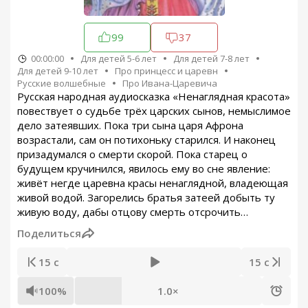
99
37
00:00:00
Для детей 5-6 лет
Для детей 7-8 лет
Для детей 9-10 лет
Про принцесс и царевн
Русские волшебные
Про Ивана-Царевича
Русская народная аудиосказка «Ненаглядная красота»
повествует о судьбе трёх царских сынов, немыслимое
дело затеявших. Пока три сына царя Афрона
возрастали, сам он потихоньку старился. И наконец
призадумался о смерти скорой. Пока старец о
будущем кручинился, явилось ему во сне явление:
живёт негде царевна красы ненаглядной, владеющая
живой водой. Загорелись братья затеей добыть ту
живую воду, дабы отцову смерть отсрочить…
Поделиться
15 с
15 с
100%
1.0×