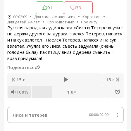
91
39
00:02:09
Для самых Маленьких
Короткие
Для детей 3-4 лет
Про животных
Про лису
Русская народная аудиосказка «Лиса и Тетерев» учит:
не держи другого за дурака. Наелся Тетерев, напасся
и на сук взлетел... Наелся Тетерев, напасся и на сук
взлетел. Учуяла его Лиса, съесть задумала (очень
голодна была). Как птицу вниз с дерева сманить –
враз придумала!
Поделиться
15 с
15 с
100%
1.0×
Лиса и тетерев
00:00
/
02:09