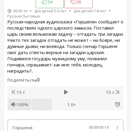
54
26
00:05:14
Для детей 5-6 лет
Для детей 7-8 лет
Русские бытовые
Русская народная аудиосказка «Горшеня» сообщает о
последствиях одного царского замысла. Поставил
царь своим вельможам задачу – отгадать три загадки.
Никто тех загадок отгадать не может – ни бояре, ни
думные дьяки, ни воевода. Только гончар Горшеня
смог дать ответы верные на загадки царские.
Подивился государь мужицкому уму, похвалил
гончара, спрашивает: как мне тебя, молодец,
наградить?..
Поделиться
15 с
15 с
100%
1.0×
Горшеня
00:00
/
05:14