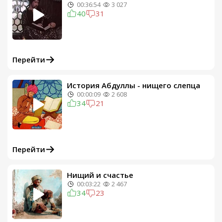
00:36:54
3 027
40
31
Перейти
История Абдуллы - нищего слепца
00:00:09
2 608
34
21
Перейти
Нищий и счастье
00:03:22
2 467
34
23