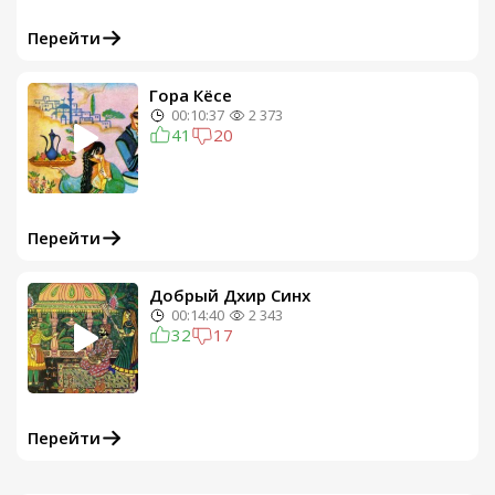
Перейти
Гора Кёсе
00:10:37
2 373
41
20
Перейти
Добрый Дхир Синх
00:14:40
2 343
32
17
Перейти