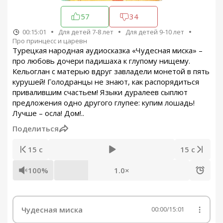
57
34
00:15:01
Для детей 7-8 лет
Для детей 9-10 лет
Про принцесс и царевн
Турецкая народная аудиосказка «Чудесная миска» –
про любовь дочери падишаха к глупому нищему.
Кельоглан с матерью вдруг завладели монетой в пять
курушей! Голодранцы не знают, как распорядиться
привалившим счастьем! Языки дуралеев сыплют
предложения одно другого глупее: купим лошадь!
Лучше – осла! Дом!..
Поделиться
15 с
15 с
100%
1.0×
Чудесная миска
00:00
/
15:01