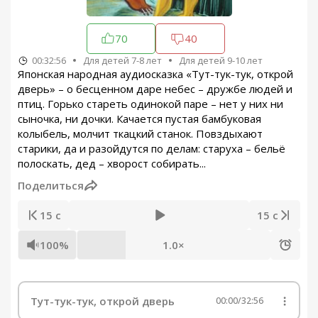
70
40
00:32:56
Для детей 7-8 лет
Для детей 9-10 лет
Японская народная аудиосказка «Тут-тук-тук, открой
дверь» – о бесценном даре небес – дружбе людей и
птиц. Горько стареть одинокой паре – нет у них ни
сыночка, ни дочки. Качается пустая бамбуковая
колыбель, молчит ткацкий станок. Повздыхают
старики, да и разойдутся по делам: старуха – бельё
полоскать, дед – хворост собирать...
Поделиться
15 с
15 с
100%
1.0×
Тут-тук-тук, открой дверь
00:00
/
32:56