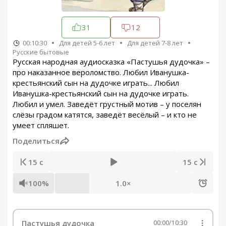
31
12
00:10:30
Для детей 5-6 лет
Для детей 7-8 лет
Русские бытовые
Русская народная аудиосказка «Пастушья дудочка» –
про наказанное вероломство. Любил Иванушка-
крестьянский сын на дудочке играть... Любил
Иванушка-крестьянский сын на дудочке играть.
Любил и умел. Заведёт грустный мотив – у поселян
слёзы градом катятся, заведёт весёлый – и кто не
умеет спляшет.
Поделиться
15 с
15 с
100%
1.0×
Пастушья дудочка
00:00
/
10:30