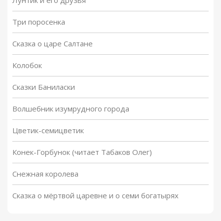
Лунтик и его друзья
Три поросенка
Сказка о царе Салтане
Колобок
Сказки Баниласки
Волшебник изумрудного города
Цветик-семицветик
Конек-Горбунок (читает Табаков Олег)
Снежная королева
Сказка о мёртвой царевне и о семи богатырях