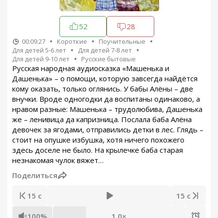
52
28
00:09:27
Короткие
Поучительные
Для детей 5-6 лет
Для детей 7-8 лет
Для детей 9-10 лет
Русские бытовые
Русская народная аудиосказка «Машенька и
Дашенька» – о помощи, которую завсегда найдётся
кому оказать, только оглянись. У бабы Алёны – две
внучки. Вроде одногодки да воспитаны одинаково, а
нравом разные: Машенька – трудолюбива, Дашенька
же – ленивица да капризница. Послала баба Алёна
девочек за ягодами, отправились детки в лес. Глядь –
стоит на опушке избушка, хотя ничего похожего
здесь доселе не было. На крылечке баба старая
незнакомая чулок вяжет…
Поделиться
15 с
15 с
100%
1.0×