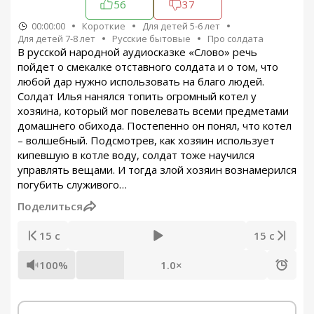
56
37
00:00:00
Короткие
Для детей 5-6 лет
Для детей 7-8 лет
Русские бытовые
Про солдата
В русской народной аудиосказке «Слово» речь
пойдет о смекалке отставного солдата и о том, что
любой дар нужно использовать на благо людей.
Солдат Илья нанялся топить огромный котел у
хозяина, который мог повелевать всеми предметами
домашнего обихода. Постепенно он понял, что котел
– волшебный. Подсмотрев, как хозяин использует
кипевшую в котле воду, солдат тоже научился
управлять вещами. И тогда злой хозяин вознамерился
погубить служивого…
Поделиться
15 с
15 с
100%
1.0×