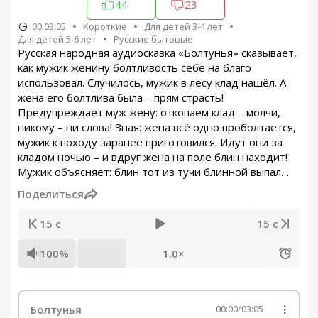
44
23
00:03:05
Короткие
Для детей 3-4 лет
Для детей 5-6 лет
Русские бытовые
Русская народная аудиосказка «Болтунья» сказывает,
как мужик женину болтливость себе на благо
использовал. Случилось, мужик в лесу клад нашёл. А
жена его болтлива была – прям страсть!
Предупреждает муж жену: откопаем клад – молчи,
никому – ни слова! Зная: жена всё одно проболтается,
мужик к походу заранее приготовился. Идут они за
кладом ночью – и вдруг жена на поле блин находит!
Мужик объясняет: блин тот из тучи блинной выпал…
Поделиться
15 с
15 с
100%
1.0×
Болтунья
00:00
/
03:05