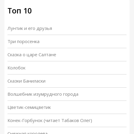
Топ 10
Ультиматум
00:00
/
09:55
Один против одиннадцати
00:00
/
08:36
Лунтик и его друзья
Восстановление Железного
Три поросенка
00:00
/
09:40
Дровосека
Сказка о царе Салтане
Последние солдаты Урфина
00:00
/
07:16
Джюса
Колобок
Победа
00:00
/
17:23
Сказки Баниласки
Снова зеленые очки
00:00
/
21:02
Волшебник изумрудного города
Цветик-семицветик
Заключение
00:00
/
05:00
Конек-Горбунок (читает Табаков Олег)
Снежная королева