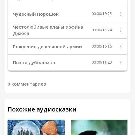
Чудесный Порошок
00:00
/
19:25
Честолюбивые планы Урфина
00:00
/
15:24
Джюса
Рождение деревянной армии
00:00
/
16:16
Поход дуболомов
00:00
/
11:29
Новый замысел
00:00
/
25:08
0 комментариев
История вороны Кагги-Карр
00:00
/
04:24
Похожие аудиосказки
Осада Изумрудного города
00:00
/
16:25
Измена
00:00
/
09:55