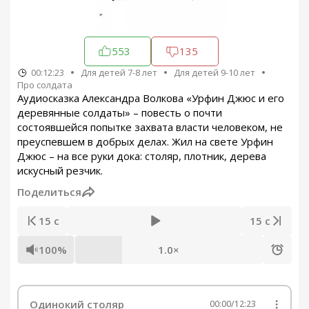
553
135
00:12:23
Для детей 7-8 лет
Для детей 9-10 лет
Про солдата
Аудиосказка Александра Волкова «Урфин Джюс и его
деревянные солдаты» – повесть о почти
состоявшейся попытке захвата власти человеком, не
преуспевшем в добрых делах. Жил на свете Урфин
Джюс – на все руки дока: столяр, плотник, дерева
искусный резчик.
Поделиться
15 с
15 с
100%
1.0×
Одинокий столяр
00:00
/
12:23