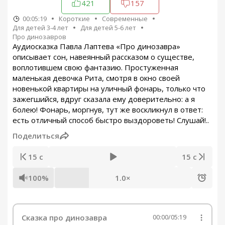
421
157
00:05:19
Короткие
Современные
Для детей 3-4 лет
Для детей 5-6 лет
Про динозавров
Аудиосказка Павла Лаптева «Про динозавра»
описывает сон, навеянный рассказом о существе,
воплотившем свою фантазию. Простуженная
маленькая девочка Рита, смотря в окно своей
новенькой квартиры на уличный фонарь, только что
зажегшийся, вдруг сказала ему доверительно: а я
болею! Фонарь, моргнув, тут же воскликнул в ответ:
есть отличный способ быстро выздороветь! Слушай!..
Поделиться
15 с
15 с
100%
1.0×
Сказка про динозавра
00:00
/
05:19