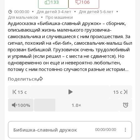
133
106
00:00:00
Для детей 3-4 лет
Для детей 5-6 лет
Для мальчиков
Про машинки
Аудиосказка «Бибишка-славный дружок» – сборник,
описывающий жизнь маленького грузовичка-
самосвальчика и случившиеся с ним происшествия. За
сигнал, похожий на «би-би!», самосвальчик-малыш был
прозван Бибишкой. Грузовичок очень трудолюбивый
и упрямый (если решил – с места не сдвинется). Но
одновременно он ещё и невероятно любопытен,
потому с ним постоянно случаются разные истории…
Поделиться
15 с
15 с
100%
1.0×
Бибишка-славный дружок
00:00
/
00:00