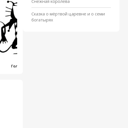
Снежная королева
Приключения кузнечика
С
Кузи
Сказка о мёртвой царевне и о семи
богатырях
Голубой щенок