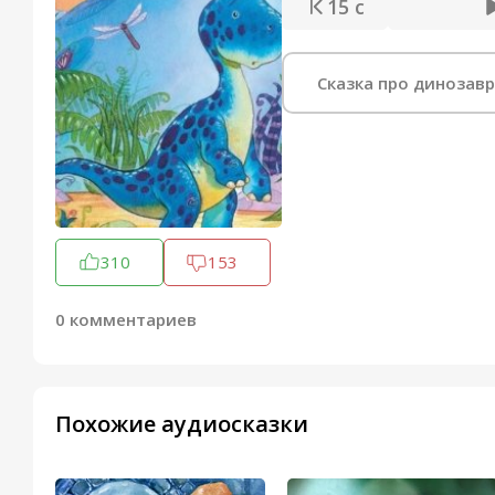
15 с
Сказка про динозав
310
153
0 комментариев
Похожие аудиосказки