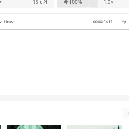
15 с
100%
1.0×
ра Ника
00:00
/
04:17