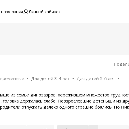
 пожелания
Личный кабинет
Подел
овременные
Для детей 3-4 лет
Для детей 5-6 лет
ёныше из семьи динозавров, пережившем множество труднос
ь, головка держалась слабо. Повзрослевшие детёныши из др
родители отпускать далеко одного страшно боялись. Но Ник