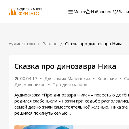
Меню
Избранное
Ваши
Аудиосказки
Разное
Сказка про динозавра Ника
Сказка про динозавра Ника
00:04:17
Для самых Маленьких
Короткие
С
Для мальчиков
Про динозавров
Аудиосказка «Про динозавра Ника» – повесть о дет
родился слабеньким – ножки при ходьбе расползалис
семей давно жили самостоятельной жизнью, Ника же 
решился покинуть семью…