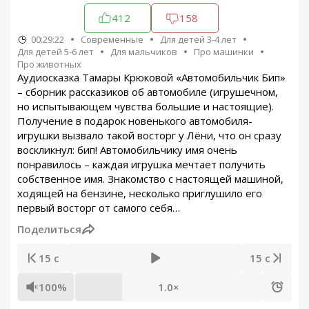
412
158
00:29:22
Современные
Для детей 3-4 лет
Для детей 5-6 лет
Для мальчиков
Про машинки
Про животных
Аудиосказка Тамары Крюковой «Автомобильчик Бип»
– сборник рассказиков об автомобиле (игрушечном,
но испытывающем чувства большие и настоящие).
Получение в подарок новенького автомобиля-
игрушки вызвало такой восторг у Лёни, что он сразу
воскликнул: бип! Автомобильчику имя очень
понравилось – каждая игрушка мечтает получить
собственное имя. Знакомство с настоящей машиной,
ходящей на бензине, несколько приглушило его
первый восторг от самого себя…
Поделиться
15 с
15 с
100%
1.0×