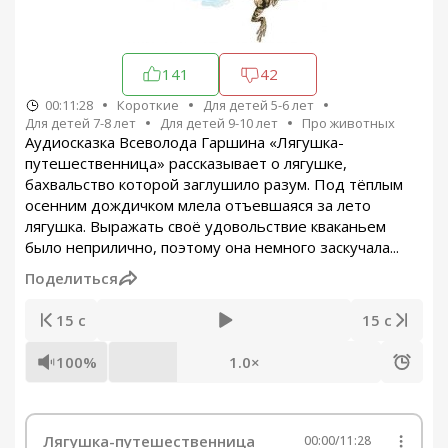
141
42
00:11:28
Короткие
Для детей 5-6 лет
Для детей 7-8 лет
Для детей 9-10 лет
Про животных
Аудиосказка Всеволода Гаршина «Лягушка-
путешественница» рассказывает о лягушке,
бахвальство которой заглушило разум. Под тёплым
осенним дождичком млела отъевшаяся за лето
лягушка. Выражать своё удовольствие кваканьем
было неприлично, поэтому она немного заскучала...
Поделиться
15 с
15 с
100%
1.0×
Лягушка-путешественница
00:00
/
11:28