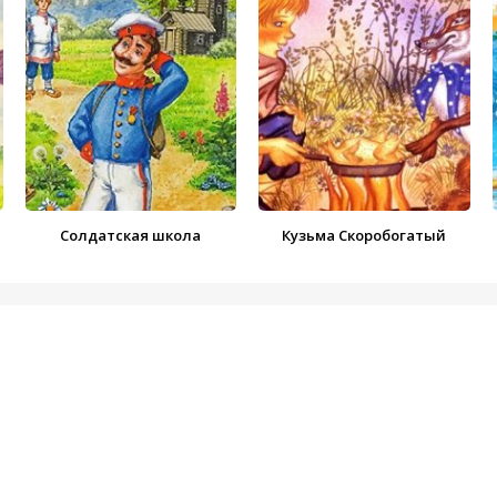
Солдатская школа
Кузьма Скоробогатый