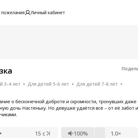
 пожелания
Личный кабинет
зка
Подел
й 3-4 лет
Для детей 5-6 лет
Для детей 7-8 лет
вание о бесконечной доброте и скромности, тронувших даже
ую дочь Настеньку. Но девушке удаётся всё – от её забот и
чиками.
15 с
100%
1.0×