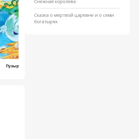
Снежная королева
Жадная старуха
Сказка о мёртвой царевне и о семи
богатырях
Пузырь, соломинка и
лапоть