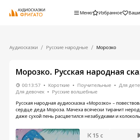
Меню
Избранное
Ваши
Аудиосказки
Русские народные
Морозко
Морозко. Русская народная ска
00:13:57
Короткие
Поучительные
Для дете
Для девочек
Русские волшебные
Русская народная аудиосказка «Морозко» – повество
сердце деда Мороза. Мачеха всячески тиранит неродн
даже сухой пень расцветился незабудками и колоколь
15 с