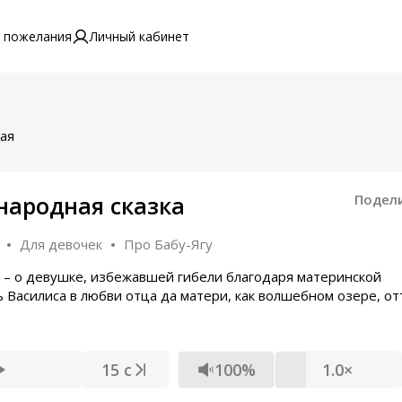
 пожелания
Личный кабинет
ая
 народная сказка
Подел
Для девочек
Про Бабу-Ягу
» – о девушке, избежавшей гибели благодаря материнской
ь Василиса в любви отца да матери, как волшебном озере, от
15 с
100%
1.0×