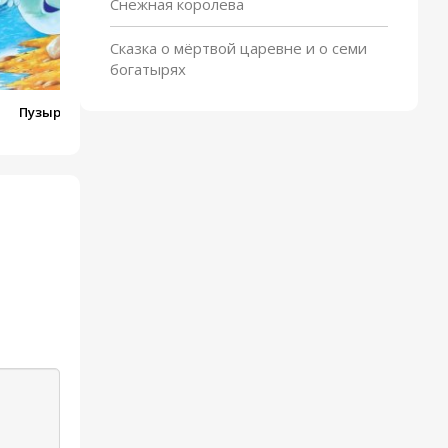
Снежная королева
Сказка о мёртвой царевне и о семи
богатырях
Пузырь, соломинка и
лапоть