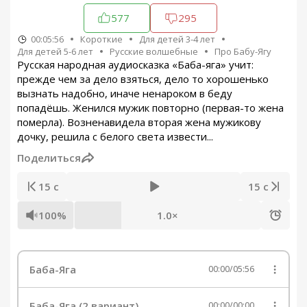
577
295
00:05:56
Короткие
Для детей 3-4 лет
Для детей 5-6 лет
Русские волшебные
Про Бабу-Ягу
Русская народная аудиосказка «Баба-яга» учит:
прежде чем за дело взяться, дело то хорошенько
вызнать надобно, иначе ненароком в беду
попадёшь. Женился мужик повторно (первая-то жена
померла). Возненавидела вторая жена мужикову
дочку, решила с белого света извести...
Поделиться
15 с
15 с
100%
1.0×
Баба-Яга
00:00
/
05:56
Баба-Яга (2 вариант)
00:00
/
00:00