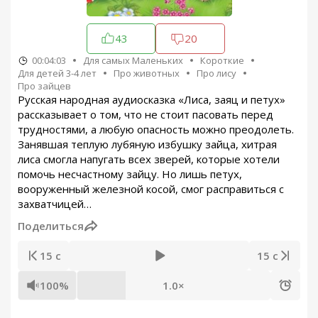
43
20
00:04:03
Для самых Маленьких
Короткие
Для детей 3-4 лет
Про животных
Про лису
Про зайцев
Русская народная аудиосказка «Лиса, заяц и петух»
рассказывает о том, что не стоит пасовать перед
трудностями, а любую опасность можно преодолеть.
Занявшая теплую лубяную избушку зайца, хитрая
лиса смогла напугать всех зверей, которые хотели
помочь несчастному зайцу. Но лишь петух,
вооруженный железной косой, смог расправиться с
захватчицей…
Поделиться
15 с
15 с
100%
1.0×