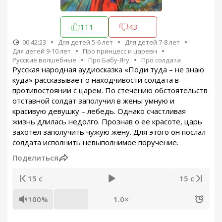
111
43
00:42:23
Для детей 5-6 лет
Для детей 7-8 лет
Для детей 9-10 лет
Про принцесс и царевн
Русские волшебные
Про Бабу-Ягу
Про солдата
Русская народная аудиосказка «Поди туда – не знаю
куда» рассказывает о находчивости солдата в
противостоянии с царем. По стечению обстоятельств
отставной солдат заполучил в жены умную и
красивую девушку – лебедь. Однако счастливая
жизнь длилась недолго. Прознав о ее красоте, царь
захотел заполучить чужую жену. Для этого он послал
солдата исполнить невыполнимое поручение.
Поделиться
15 с
15 с
100%
1.0×