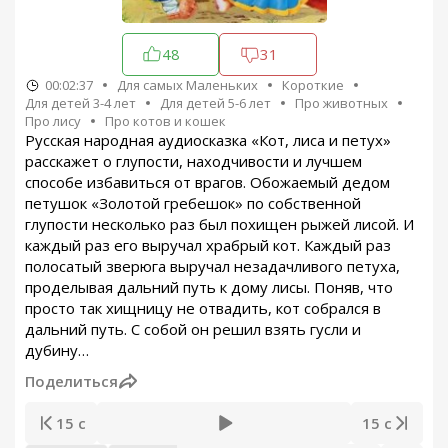
48
31
00:02:37
Для самых Маленьких
Короткие
Для детей 3-4 лет
Для детей 5-6 лет
Про животных
Про лису
Про котов и кошек
Русская народная аудиосказка «Кот, лиса и петух»
расскажет о глупости, находчивости и лучшем
способе избавиться от врагов. Обожаемый дедом
петушок «Золотой гребешок» по собственной
глупости несколько раз был похищен рыжей лисой. И
каждый раз его выручал храбрый кот. Каждый раз
полосатый зверюга выручал незадачливого петуха,
проделывая дальний путь к дому лисы. Поняв, что
просто так хищницу не отвадить, кот собрался в
дальний путь. С собой он решил взять гусли и
дубину…
Поделиться
15 с
15 с