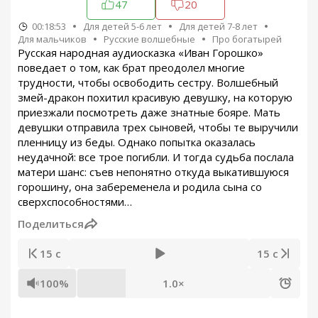
47
20
00:18:53
Для детей 5-6 лет
Для детей 7-8 лет
Для мальчиков
Русские волшебные
Про богатырей
Русская народная аудиосказка «Иван Горошко»
поведает о том, как брат преодолел многие
трудности, чтобы освободить сестру. Волшебный
змей-дракон похитил красивую девушку, на которую
приезжали посмотреть даже знатные бояре. Мать
девушки отправила трех сыновей, чтобы те выручили
пленницу из беды. Однако попытка оказалась
неудачной: все трое погибли. И тогда судьба послала
матери шанс: съев непонятно откуда выкатившуюся
горошину, она забеременела и родила сына со
сверхспособностями…
Поделиться
15 с
15 с
100%
1.0×