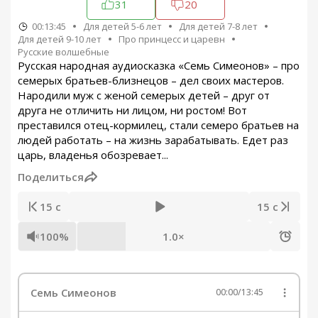
31
20
00:13:45
Для детей 5-6 лет
Для детей 7-8 лет
Для детей 9-10 лет
Про принцесс и царевн
Русские волшебные
Русская народная аудиосказка «Семь Симеонов» – про
семерых братьев-близнецов – дел своих мастеров.
Народили муж с женой семерых детей – друг от
друга не отличить ни лицом, ни ростом! Вот
преставился отец-кормилец, стали семеро братьев на
людей работать – на жизнь зарабатывать. Едет раз
царь, владенья обозревает...
Поделиться
15 с
15 с
100%
1.0×
Семь Симеонов
00:00
/
13:45