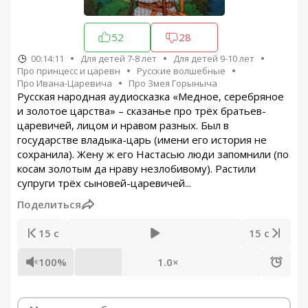
52
28
00:14:11
Для детей 7-8 лет
Для детей 9-10 лет
Про принцесс и царевн
Русские волшебные
Про Ивана-Царевича
Про Змея Горыныча
Русская народная аудиосказка «Медное, серебряное
и золотое царства» – сказанье про трёх братьев-
царевичей, лицом и нравом разных. Был в
государстве владыка-царь (имени его история не
сохранила). Жену ж его Настасью люди запомнили (по
косам золотым да нраву незлобивому). Растили
супруги трёх сыновей-царевичей...
Поделиться
15 с
15 с
100%
1.0×