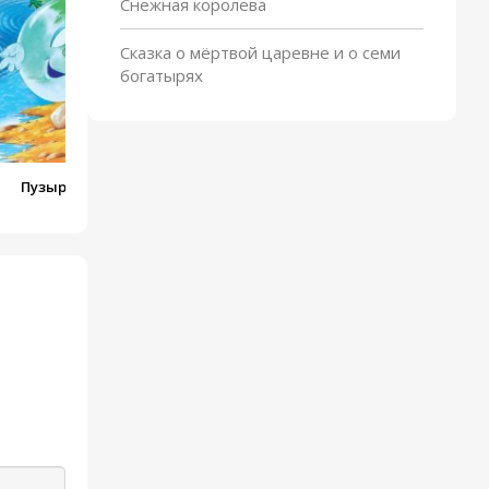
Снежная королева
Сказка о мёртвой царевне и о семи
богатырях
Пузырь, соломинка и
лапоть