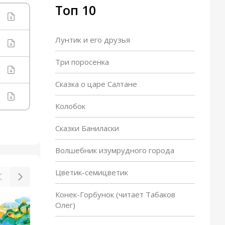
Топ 10
Лунтик и его друзья
Три поросенка
Сказка о царе Салтане
Колобок
Сказки Баниласки
Волшебник изумрудного города
Цветик-семицветик
Конек-Горбунок (читает Табаков
Олег)
Жадная старуха