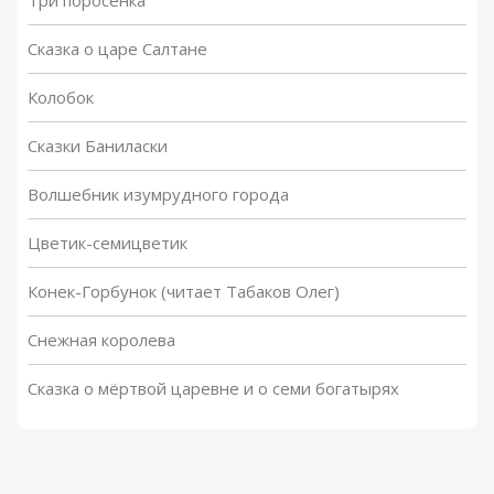
Три поросенка
Сказка о царе Салтане
Колобок
Сказки Баниласки
Волшебник изумрудного города
Цветик-семицветик
Конек-Горбунок (читает Табаков Олег)
Снежная королева
Сказка о мёртвой царевне и о семи богатырях