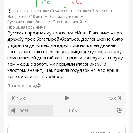
91
39
00:35:16
Для детей 5-6 лет
Для детей 7-8 лет
Для детей 9-10 лет
Для мальчиков
Русские волшебные
Про богатырей
Про Змея Горыныча
Русская народная аудиосказка «Иван Быкович» – про
дружбу трёх богатырей-братьев. Долгонько не было
у царицы детушек, да вдруг приснился ей дивный
сон... Долгонько не было у царицы детушек, да вдруг
приснился ей дивный сон – приснился пруд, а в пруду
том – ёрш с золотыми перьями (плавниками и
хвостом, значит). Так поняла государыня, что ерша
того ей съесть надобно...
Поделиться
15 с
15 с
100%
1.0×