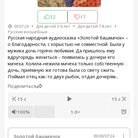
32
17
00:07:24
Для детей 5-6 лет
Для детей 7-8 лет
Русские волшебные
Русская народная аудиосказка «Золотой башмачок» –
о благодарности, с корыстью не совместной. Была у
мужика дочь горячо любимая. Да пришлось ему
вдругорядь жениться – появилась у дочери его
мачеха. Холила-нежила мачеха только собственную
дочь, приёмную же готова была со свету сжить.
Поймал отец как-то двух рыбок, отдал дочерям...
Поделиться
15 с
15 с
100%
1.0×
Золотой башмачок
00:00
/
07:24