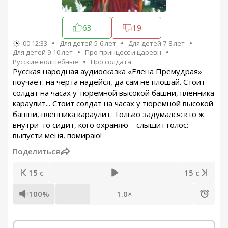
63
19
00:12:33
Для детей 5-6 лет
Для детей 7-8 лет
Для детей 9-10 лет
Про принцесс и царевн
Русские волшебные
Про солдата
Русская народная аудиосказка «Елена Премудрая»
поучает: на чёрта надейся, да сам не плошай. Стоит
солдат на часах у тюремной высокой башни, пленника
караулит... Стоит солдат на часах у тюремной высокой
башни, пленника караулит. Только задумался: кто ж
внутри-то сидит, кого охраняю – слышит голос:
выпусти меня, помираю!
Поделиться
15 с
15 с
100%
1.0×