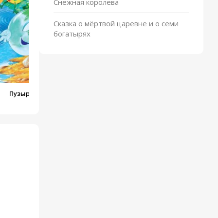
Снежная королева
Сказка о мёртвой царевне и о семи
богатырях
Пузырь, соломинка и
лапоть