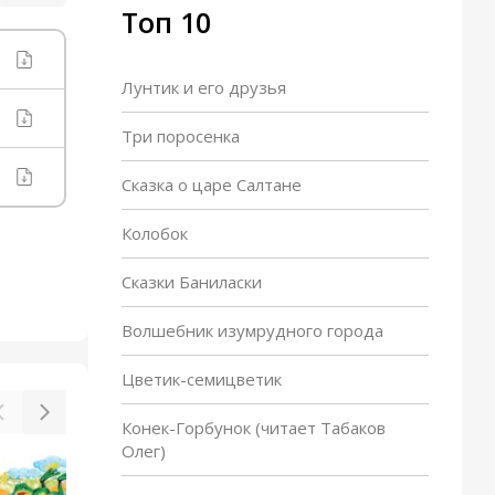
Топ 10
Лунтик и его друзья
Три поросенка
Сказка о царе Салтане
Колобок
Сказки Баниласки
Волшебник изумрудного города
Цветик-семицветик
Конек-Горбунок (читает Табаков
Олег)
Жадная старуха