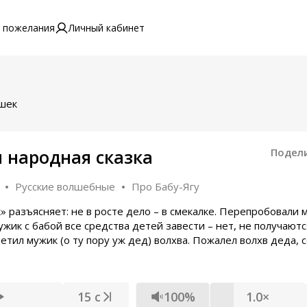
 пожелания
Личный кабинет
ышек
я народная сказка
Подел
Русские волшебные
Про Бабу-Ягу
 разъясняет: не в росте дело – в смекалке. Перепробовали 
жик с бабой все средства детей завести – нет, не получаютс
тил мужик (о ту пору уж дед) волхва. Пожалел волхв деда, 
15 с
100%
1.0×