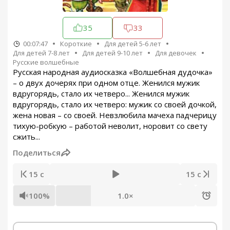
35
33
00:07:47
Короткие
Для детей 5-6 лет
Для детей 7-8 лет
Для детей 9-10 лет
Для девочек
Русские волшебные
Русская народная аудиосказка «Волшебная дудочка»
– о двух дочерях при одном отце. Женился мужик
вдругорядь, стало их четверо... Женился мужик
вдругорядь, стало их четверо: мужик со своей дочкой,
жена новая – со своей. Невзлюбила мачеха падчерицу
тихую-робкую – работой неволит, норовит со свету
сжить...
Поделиться
15 с
15 с
100%
1.0×