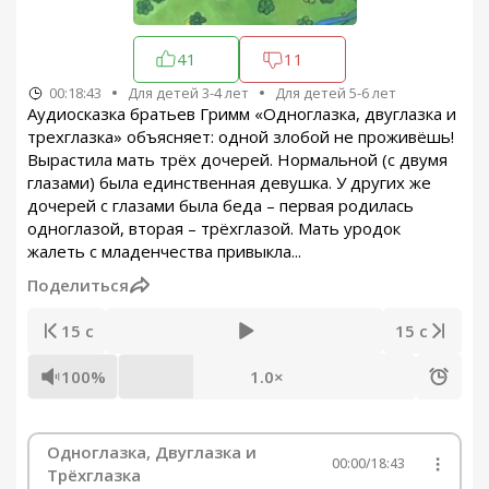
41
11
00:18:43
Для детей 3-4 лет
Для детей 5-6 лет
Аудиосказка братьев Гримм «Одноглазка, двуглазка и
трехглазка» объясняет: одной злобой не проживёшь!
Вырастила мать трёх дочерей. Нормальной (с двумя
глазами) была единственная девушка. У других же
дочерей с глазами была беда – первая родилась
одноглазой, вторая – трёхглазой. Мать уродок
жалеть с младенчества привыкла...
Поделиться
15 с
15 с
100%
1.0×
Одноглазка, Двуглазка и
00:00
/
18:43
Трёхглазка